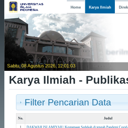
Home
Karya Ilmiah
Direk
Sabtu, 08 Agustus 2026, 12:01:03
Karya Ilmiah - Publika
Filter Pencarian Data
No.
Judul
1
DAKWAH ISLAMIYAH | Keutamaan Sedekah di tengah Pandemi Covid-19 