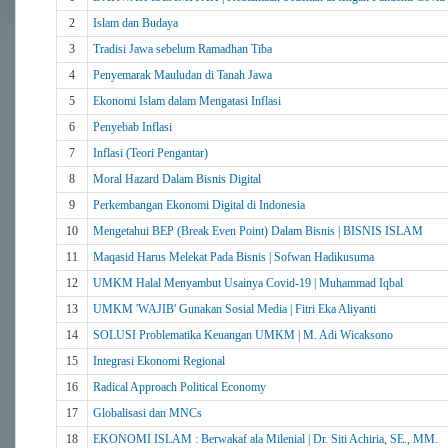
2
Islam dan Budaya
3
Tradisi Jawa sebelum Ramadhan Tiba
4
Penyemarak Mauludan di Tanah Jawa
5
Ekonomi Islam dalam Mengatasi Inflasi
6
Penyebab Inflasi
7
Inflasi (Teori Pengantar)
8
Moral Hazard Dalam Bisnis Digital
9
Perkembangan Ekonomi Digital di Indonesia
10
Mengetahui BEP (Break Even Point) Dalam Bisnis | BISNIS ISLAM
11
Maqasid Harus Melekat Pada Bisnis | Sofwan Hadikusuma
12
UMKM Halal Menyambut Usainya Covid-19 | Muhammad Iqbal
13
UMKM 'WAJIB' Gunakan Sosial Media | Fitri Eka Aliyanti
14
SOLUSI Problematika Keuangan UMKM | M. Adi Wicaksono
15
Integrasi Ekonomi Regional
16
Radical Approach Political Economy
17
Globalisasi dan MNCs
18
EKONOMI ISLAM : Berwakaf ala Milenial | Dr. Siti Achiria, SE., MM.