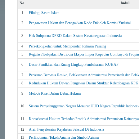
No.
Judul
1
Filologi Sastra Islam
2
Pengawasan Hakim dan Penegakkan Kode Etik oleh Komisi Yudisial
3
Hak Subpoena DPRD Dalam Sistem Ketatanegaraan Indonesia
4
Persekongkolan untuk Memperoleh Rahasia Pesaing
5
Regulasi/Kebijakan Distribusi Ekspor Impor Kopi dan Ubi Kayu di Propi
6
Dasar Pemikiran dan Ruang Lingkup Pembaharuan KUHAP
7
Perizinan Berbasis Resiko, Pelaksanaan Administrasi Pemerintah dan Pela
8
Kedudukan Hukum Dewan Pengawas Dalam Struktur Kelembagaan KPK
9
Metode Riset Dalam Debat Hukum
10
Sistem Penyelenggaraan Negara Menurut UUD Negara Republik Indonesi
11
Konsekuensi Hukum Terhadap Produk Administrasi Pertanahan Kaitanny
12
Arah Penyelesaian Kejahatan Seksual Di Indonesia
13
Perlindungan Tokoh Agama dan Simbol Agama