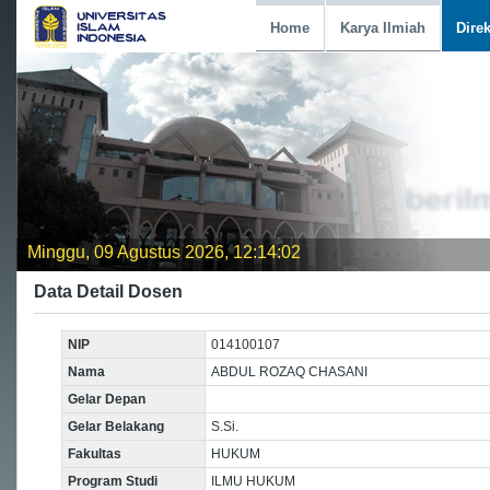
Home
Karya Ilmiah
Dire
Minggu, 09 Agustus 2026, 12:14:03
Data Detail Dosen
NIP
014100107
Nama
ABDUL ROZAQ CHASANI
Gelar Depan
Gelar Belakang
S.Si.
Fakultas
HUKUM
Program Studi
ILMU HUKUM