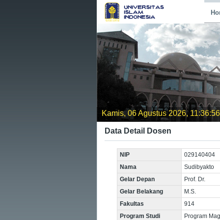
Ho
Kamis, 06 Agustus 2026, 11:36:57
Data Detail Dosen
NIP
029140404
Nama
Sudibyakto
Gelar Depan
Prof. Dr.
Gelar Belakang
M.S.
Fakultas
914
Program Studi
Program Magi