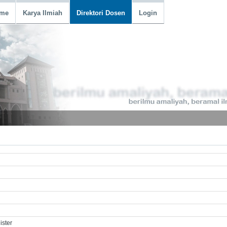
me
Karya Ilmiah
Direktori Dosen
Login
ster