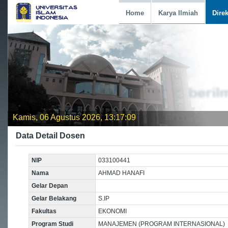
Home
Karya Ilmiah
Dire
Kamis, 06 Agustus 2026, 13:17:09
Data Detail Dosen
NIP
033100441
Nama
AHMAD HANAFI
Gelar Depan
Gelar Belakang
S.IP
Fakultas
EKONOMI
Program Studi
MANAJEMEN (PROGRAM INTERNASIONAL)