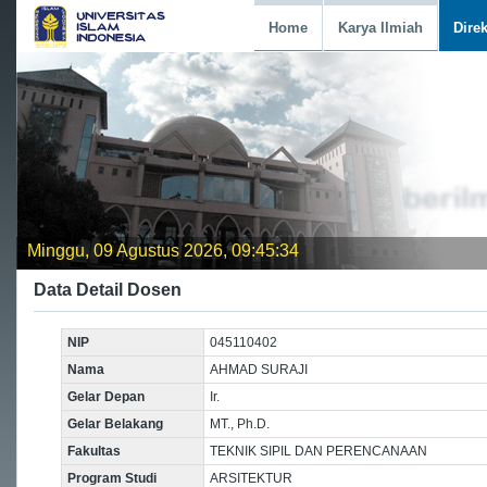
Home
Karya Ilmiah
Dire
Minggu, 09 Agustus 2026, 09:45:34
Data Detail Dosen
NIP
045110402
Nama
AHMAD SURAJI
Gelar Depan
Ir.
Gelar Belakang
MT., Ph.D.
Fakultas
TEKNIK SIPIL DAN PERENCANAAN
Program Studi
ARSITEKTUR