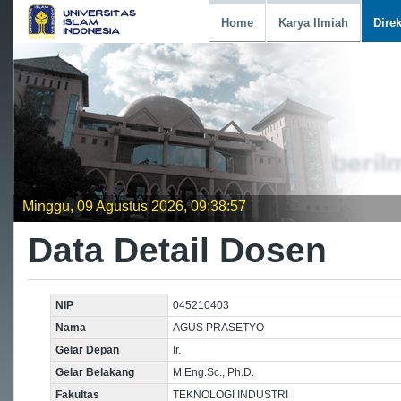
Home
Karya Ilmiah
Dire
Minggu, 09 Agustus 2026, 09:38:57
Data Detail Dosen
NIP
045210403
Nama
AGUS PRASETYO
Gelar Depan
Ir.
Gelar Belakang
M.Eng.Sc., Ph.D.
Fakultas
TEKNOLOGI INDUSTRI