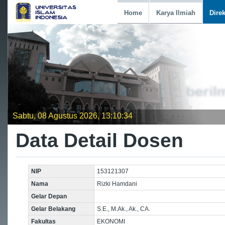
Home
Karya Ilmiah
Dire
Sabtu, 08 Agustus 2026, 13:10:34
Data Detail Dosen
NIP
153121307
Nama
Rizki Hamdani
Gelar Depan
Gelar Belakang
S.E., M.Ak., Ak., CA.
Fakultas
EKONOMI