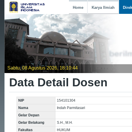
Home
Karya Ilmiah
Dire
Sabtu, 08 Agustus 2026, 18:10:44
Data Detail Dosen
NIP
154101304
Nama
Indah Parmitasari
Gelar Depan
Gelar Belakang
S.H., M.H.
Fakultas
HUKUM