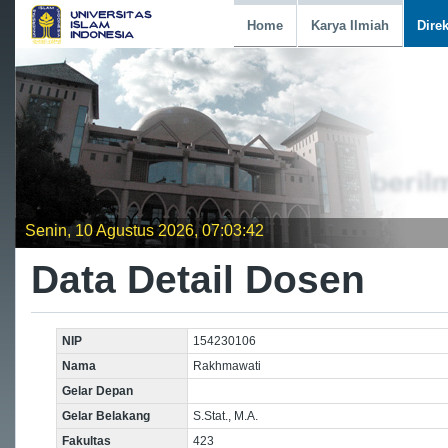
Home
Karya Ilmiah
Dire
Senin, 10 Agustus 2026, 07:03:42
Data Detail Dosen
NIP
154230106
Nama
Rakhmawati
Gelar Depan
Gelar Belakang
S.Stat., M.A.
Fakultas
423