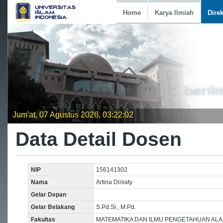
Home
Karya Ilmiah
Dire
Jum'at, 07 Agustus 2026, 03:22:03
Data Detail Dosen
NIP
156141302
Nama
Artina Diniaty
Gelar Depan
Gelar Belakang
S.Pd.Si., M.Pd.
Fakultas
MATEMATIKA DAN ILMU PENGETAHUAN AL