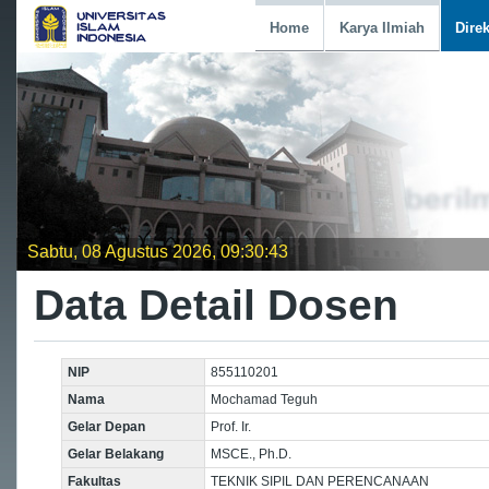
Home
Karya Ilmiah
Dire
Sabtu, 08 Agustus 2026, 09:30:44
Data Detail Dosen
NIP
855110201
Nama
Mochamad Teguh
Gelar Depan
Prof. Ir.
Gelar Belakang
MSCE., Ph.D.
Fakultas
TEKNIK SIPIL DAN PERENCANAAN