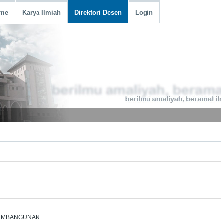
me
Karya Ilmiah
Direktori Dosen
Login
EMBANGUNAN