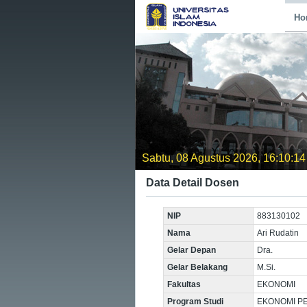
Ho
Sabtu, 08 Agustus 2026, 16:10:14
Data Detail Dosen
NIP
883130102
Nama
Ari Rudatin
Gelar Depan
Dra.
Gelar Belakang
M.Si.
Fakultas
EKONOMI
Program Studi
EKONOMI P