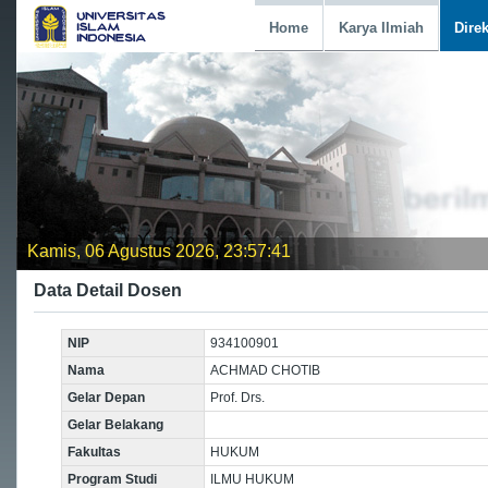
Home
Karya Ilmiah
Dire
Kamis, 06 Agustus 2026, 23:57:41
Data Detail Dosen
NIP
934100901
Nama
ACHMAD CHOTIB
Gelar Depan
Prof. Drs.
Gelar Belakang
Fakultas
HUKUM
Program Studi
ILMU HUKUM