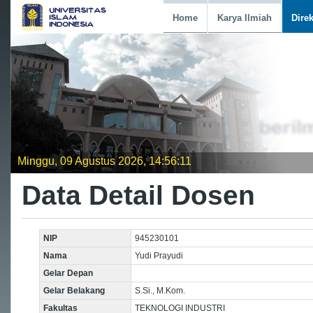
Home
Karya Ilmiah
Dire
Minggu, 09 Agustus 2026, 14:56:11
Data Detail Dosen
NIP
945230101
Nama
Yudi Prayudi
Gelar Depan
Gelar Belakang
S.Si., M.Kom.
Fakultas
TEKNOLOGI INDUSTRI