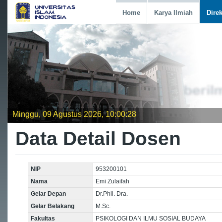
Home
Karya Ilmiah
Dire
Minggu, 09 Agustus 2026, 10:00:28
Data Detail Dosen
NIP
953200101
Nama
Emi Zulaifah
Gelar Depan
Dr.Phil. Dra.
Gelar Belakang
M.Sc.
Fakultas
PSIKOLOGI DAN ILMU SOSIAL BUDAYA