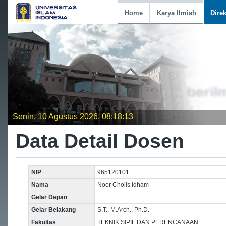
Home
Karya Ilmiah
Dire
Senin, 10 Agustus 2026, 08:18:13
Data Detail Dosen
NIP
965120101
Nama
Noor Cholis Idham
Gelar Depan
Gelar Belakang
S.T., M.Arch., Ph.D.
Fakultas
TEKNIK SIPIL DAN PERENCANAAN