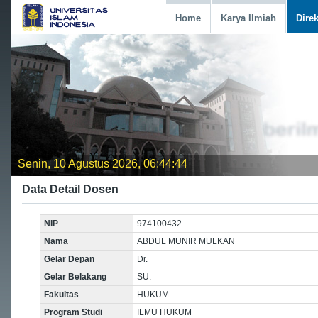
Home
Karya Ilmiah
Dire
Senin, 10 Agustus 2026, 06:44:45
Data Detail Dosen
NIP
974100432
Nama
ABDUL MUNIR MULKAN
Gelar Depan
Dr.
Gelar Belakang
SU.
Fakultas
HUKUM
Program Studi
ILMU HUKUM