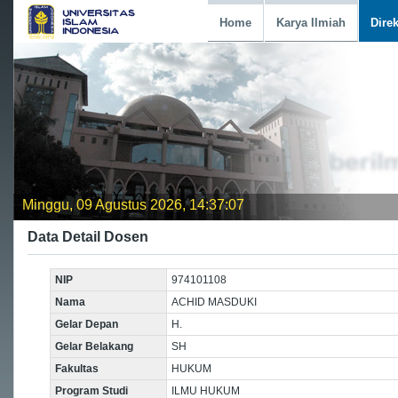
Home
Karya Ilmiah
Dire
Minggu, 09 Agustus 2026, 14:37:07
Data Detail Dosen
NIP
974101108
Nama
ACHID MASDUKI
Gelar Depan
H.
Gelar Belakang
SH
Fakultas
HUKUM
Program Studi
ILMU HUKUM