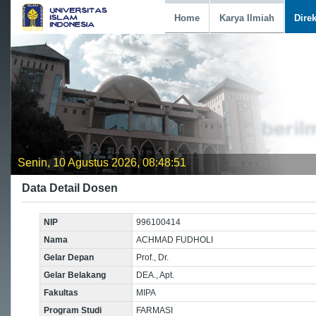
Home
Karya Ilmiah
Dire
Senin, 10 Agustus 2026, 08:48:52
Data Detail Dosen
NIP
996100414
Nama
ACHMAD FUDHOLI
Gelar Depan
Prof., Dr.
Gelar Belakang
DEA., Apt.
Fakultas
MIPA
Program Studi
FARMASI