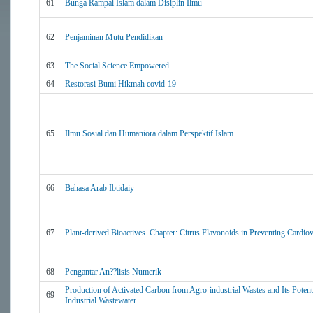
61
Bunga Rampai Islam dalam Disiplin Ilmu
62
Penjaminan Mutu Pendidikan
63
The Social Science Empowered
64
Restorasi Bumi Hikmah covid-19
65
Ilmu Sosial dan Humaniora dalam Perspektif Islam
66
Bahasa Arab Ibtidaiy
67
Plant-derived Bioactives. Chapter: Citrus Flavonoids in Preventing Cardio
68
Pengantar An??lisis Numerik
Production of Activated Carbon from Agro-industrial Wastes and Its Potent
69
Industrial Wastewater