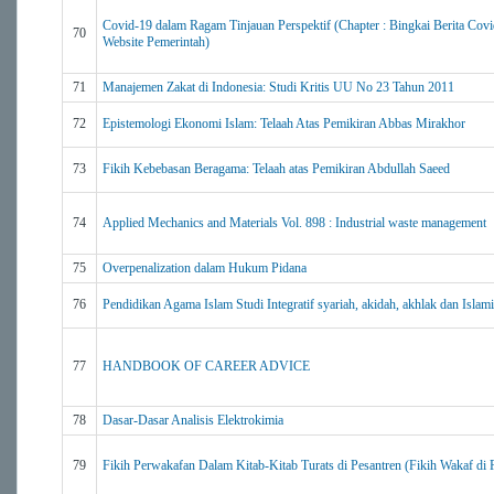
Covid-19 dalam Ragam Tinjauan Perspektif (Chapter : Bingkai Berita Covi
70
Website Pemerintah)
71
Manajemen Zakat di Indonesia: Studi Kritis UU No 23 Tahun 2011
72
Epistemologi Ekonomi Islam: Telaah Atas Pemikiran Abbas Mirakhor
73
Fikih Kebebasan Beragama: Telaah atas Pemikiran Abdullah Saeed
74
Applied Mechanics and Materials Vol. 898 : Industrial waste management
75
Overpenalization dalam Hukum Pidana
76
Pendidikan Agama Islam Studi Integratif syariah, akidah, akhlak dan Islam
77
HANDBOOK OF CAREER ADVICE
78
Dasar-Dasar Analisis Elektrokimia
79
Fikih Perwakafan Dalam Kitab-Kitab Turats di Pesantren (Fikih Wakaf di 